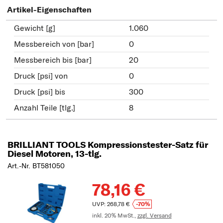
Artikel-Eigenschaften
Gewicht [g]
1.060
Messbereich von [bar]
0
Messbereich bis [bar]
20
Druck [psi] von
0
Druck [psi] bis
300
Anzahl Teile [tlg.]
8
BRILLIANT TOOLS Kompressionstester-Satz für
Diesel Motoren, 13-tlg.
Art.-Nr. BT581050
78,16 €
UVP: 268,78 €
-70%
inkl. 20% MwSt.,
zzgl. Versand