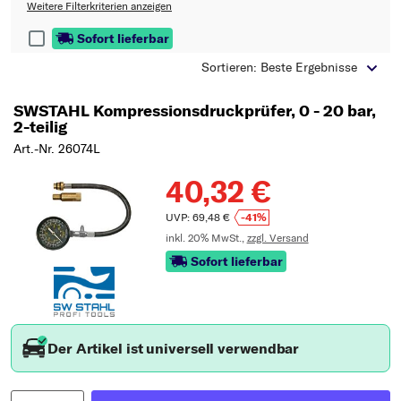
Typ wählen
Weitere Filterkriterien anzeigen
Sofort lieferbar
Sortieren: Beste Ergebnisse
SWSTAHL Kompressionsdruckprüfer, 0 - 20 bar,
2-teilig
Art.-Nr. 26074L
40,32 €
UVP: 69,48 €
-41%
inkl. 20% MwSt.,
zzgl. Versand
Sofort lieferbar
Der Artikel ist universell verwendbar