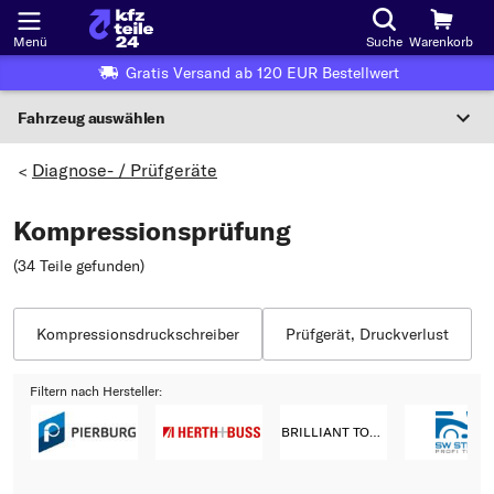
Menü
Suche
Warenkorb
Gratis Versand ab 120 EUR Bestellwert
Fahrzeug auswählen
Nationaler Code
Diagnose- / Prüfgeräte
>
Kompressionsprüfung
Wo finde ich die?
(34 Teile gefunden
)
Fahrzeug auswählen
Oder
Kompressionsdruckschreiber
Prüfgerät, Druckverlust
Oder Fahrzeugauswahl nach Kriterien:
Filtern nach Hersteller:
Hersteller wählen
BRILLIANT TOOLS
Modell wählen