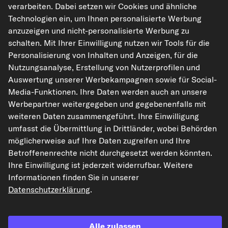
verarbeiten. Dabei setzen wir Cookies und ähnliche
Technologien ein, um Ihnen personalisierte Werbung
Der Artikel ist universell verwendbar
anzuzeigen und nicht-personalisierte Werbung zu
schalten. Mit Ihrer Einwilligung nutzen wir Tools für die
Personalisierung von Inhalten und Anzeigen, für die
In den Warenkorb
Nutzungsanalyse, Erstellung von Nutzerprofilen und
Auswertung unserer Werbekampagnen sowie für Social-
Auf den Merkzettel
Media-Funktionen. Ihre Daten werden auch an unsere
Werbepartner weitergegeben und gegebenenfalls mit
Zur Detailseite
weiteren Daten zusammengeführt. Ihre Einwilligung
umfasst die Übermittlung in Drittländer, wobei Behörden
möglicherweise auf Ihre Daten zugreifen und Ihre
BUSCHING GMBH TANKSTELLEN- UND
Betroffenenrechte nicht durchgesetzt werden könnten.
WERKSTATTGERäTE Druckverlusttester
Ihre Einwilligung ist jederzeit widerrufbar. Weitere
Benzin/Diesel
Informationen finden Sie in unserer
Art.-Nr. 100514
Datenschutzerklärung
.
233,61 €
inkl. 20% MwSt.,
zzgl. Versand
Alle zulassen