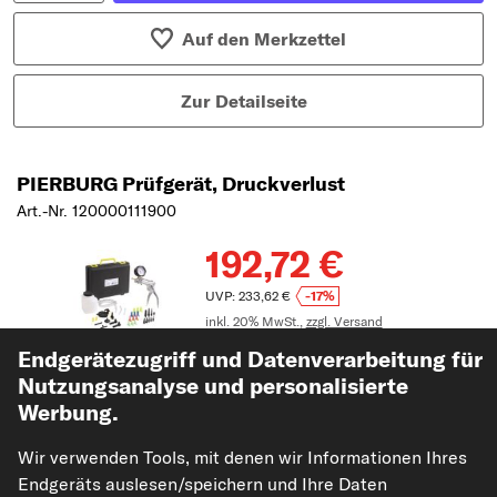
Auf den Merkzettel
Zur Detailseite
PIERBURG Prüfgerät, Druckverlust
Art.-Nr. 120000111900
192,72 €
UVP: 233,62 €
-17%
inkl. 20% MwSt.,
zzgl. Versand
Lieferzeit: 2-4 Wochen
Endgerätezugriff und Datenverarbeitung für
Nutzungsanalyse und personalisierte
Werbung.
Wir verwenden Tools, mit denen wir Informationen Ihres
Einbauanl
eitung
Endgeräts auslesen/speichern und Ihre Daten