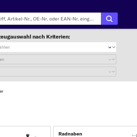
eugauswahl nach Kriterien:
ählen
en
er
Radnaben