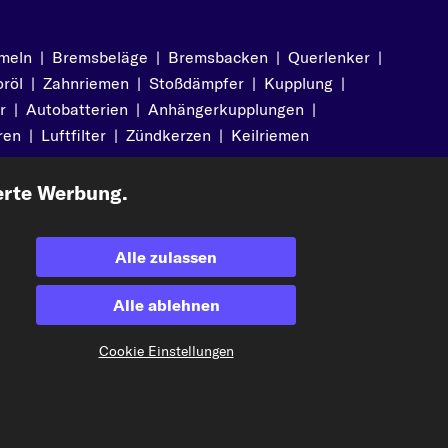
meln
|
Bremsbeläge
|
Bremsbacken
|
Querlenker
|
röl
|
Zahnriemen
|
Stoßdämpfer
|
Kupplung
|
r
|
Autobatterien
|
Anhängerkupplungen
|
ren
|
Luftfilter
|
Zündkerzen
|
Keilriemen
erte Werbung.
Alle zulassen
Akzeptierte Zahlungsarten
Alle ablehnen
Cookie Einstellungen
Vorkasse
Unsere Versandpartner