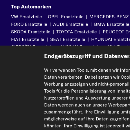
Top Automarken
VW Ersatzteile
|
OPEL Ersatzteile
|
MERCEDES-BENZ Er
FORD Ersatzteile
|
AUDI Ersatzteile
|
BMW Ersatzteile
SKODA Ersatzteile
|
TOYOTA Ersatzteile
|
PEUGEOT Ers
FIAT Ersatzteile
|
SEAT Ersatzteile
|
HYUNDAI Ersatzte
CITROËN Ersatzteile
|
NISSAN Ersatzteile
|
KIA Ersatz
MITSUBISHI Ersatzteile
|
VOLVO Ersatzteile
Endgerätezugriff und Datenver
Wir verwenden Tools, mit denen wir Info
Daten verarbeiten. Dabei setzen wir Coo
Mehr von kfzteile24
Hilfe & Su
Werbung anzuzeigen und nicht-personalis
Über uns
Kontakt
Tools für die Personalisierung von Inhal
Karriere
FAQs
Nutzerprofilen und Auswertung unserer
Daten werden auch an unsere Werbepart
Corporate Website
Zahlung
zusammengeführt. Ihre Einwilligung umfa
Gutscheine
Versandinfo
möglicherweise auf Ihre Daten zugreifen
Sicherheit
Retouren & 
könnten. Ihre Einwilligung ist jederzeit 