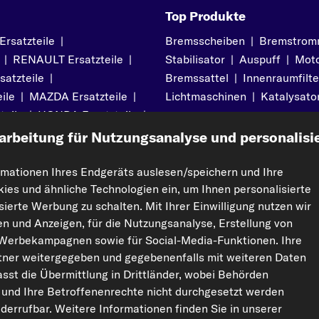
Top Produkte
satzteile
|
Bremsscheiben
|
Bremstrom
|
RENAULT Ersatzteile
|
Stabilisator
|
Auspuff
|
Moto
atzteile
|
Bremssattel
|
Innenraumfilte
ile
|
MAZDA Ersatzteile
|
Lichtmaschinen
|
Katalysato
teile
|
HONDA Ersatzteile
|
arbeitung für Nutzungsanalyse und personalisi
rmationen Ihres Endgeräts auslesen/speichern und Ihre
kies und ähnliche Technologien ein, um Ihnen personalisierte
pport
Rechtliches
ierte Werbung zu schalten. Mit Ihrer Einwilligung nutzen wir
Impressum
ten und Anzeigen, für die Nutzungsanalyse, Erstellung von
Datenschutz
 Werbekampagnen sowie für Social-Media-Funktionen. Ihre
ner weitergegeben und gegebenenfalls mit weiteren Daten
AGBs
sst die Übermittlung in Drittländer, wobei Behörden
Widerrufsrecht
 und Ihre Betroffenenrechte nicht durchgesetzt werden
Garantie
Cookie-Einstellungen
widerrufbar. Weitere Informationen finden Sie in unserer