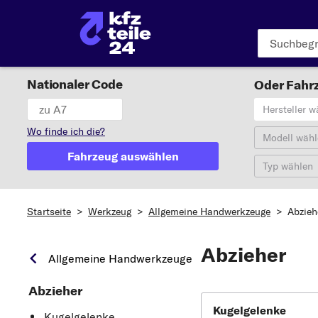
Nationaler Code
Oder Fahrz
Hersteller w
Wo finde ich die?
Modell wähl
Fahrzeug auswählen
Typ wählen
Startseite
>
Werkzeug
>
Allgemeine Handwerkzeuge
>
Abzieh
Abzieher
Allgemeine Handwerkzeuge
Abzieher
Kugelgelenke
Kugelgelenke