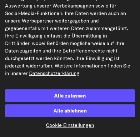
Rechtliches
Auswertung unserer Werbekampagnen sowie für
Social-Media-Funktionen. Ihre Daten werden auch an
unsere Werbepartner weitergegeben und
gegebenenfalls mit weiteren Daten zusammengeführt.
Akzeptierte Zahlungsarten
Ihre Einwilligung umfasst die Übermittlung in
Drittländer, wobei Behörden möglicherweise auf Ihre
Vorkasse
Daten zugreifen und Ihre Betroffenenrechte nicht
durchgesetzt werden könnten. Ihre Einwilligung ist
Unsere Versandpartner
jederzeit widerrufbar. Weitere Informationen finden Sie
in unserer
Datenschutzerklärung
.
Alle zulassen
Alle ablehnen
kfzteile24.de
carpardoo.nl
carpardoo.fr
Cookie Einstellungen
carpardoo.dk