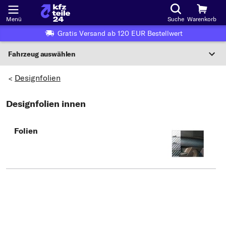
Menü
Suche
Warenkorb
Gratis Versand ab 120 EUR Bestellwert
Fahrzeug auswählen
Nationaler Code
Designfolien
>
Designfolien innen
Wo finde ich die?
Fahrzeug auswählen
Folien
Oder
Oder Fahrzeugauswahl nach Kriterien:
Hersteller wählen
Modell wählen