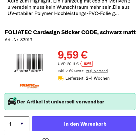
Auto zum Highlight. Ein Fahrzeug mit coolen Motiven z
u veredeln muss kein Wunschtraum mehr sein.Die aus
UV-stabiler Polymer Hochleistungs-PVC-Folie g...
FOLIATEC Cardesign Sticker CODE, schwarz matt
Art.-Nr. 33913
9,59 €
UVP: 20,11 €
-52%
inkl. 20% MwSt.,
zzgl. Versand
Lieferzeit: 2-4 Wochen
Der Artikel ist universell verwendbar
In den Warenkorb