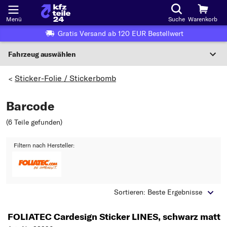
Menü
Suche
Warenkorb
Gratis Versand ab 120 EUR Bestellwert
Fahrzeug auswählen
Nationaler Code
Sticker-Folie / Stickerbomb
>
Barcode
Wo finde ich die?
(6 Teile gefunden
)
Fahrzeug auswählen
Filtern nach Hersteller:
Oder
Oder Fahrzeugauswahl nach Kriterien:
Hersteller wählen
Sortieren: Beste Ergebnisse
Modell wählen
FOLIATEC Cardesign Sticker LINES, schwarz matt