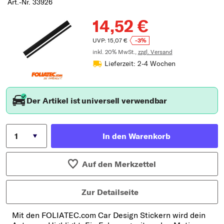
Art.-Nr. 33926
Typ wählen
14,52 €
UVP: 15,07 €
-3%
inkl. 20% MwSt.,
zzgl. Versand
Lieferzeit: 2-4 Wochen
Der Artikel ist universell verwendbar
In den Warenkorb
Auf den Merkzettel
Zur Detailseite
Mit den FOLIATEC.com Car Design Stickern wird dein