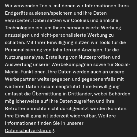
Wir verwenden Tools, mit denen wir Informationen Ihres
Endgeräts auslesen/speichern und Ihre Daten
verarbeiten. Dabei setzen wir Cookies und ähnliche
Technologien ein, um Ihnen personalisierte Werbung
kfzteile24.de
carpardoo.nl
carpardoo.fr
anzuzeigen und nicht-personalisierte Werbung zu
carpardoo.dk
schalten. Mit Ihrer Einwilligung nutzen wir Tools für die
Personalisierung von Inhalten und Anzeigen, für die
Nutzungsanalyse, Erstellung von Nutzerprofilen und
Auswertung unserer Werbekampagnen sowie für Social-
Die hier dargestellten Daten, insbesondere die gesamte Datenbank, dürfen
Media-Funktionen. Ihre Daten werden auch an unsere
nicht vervielfältigt werden. Die Vervielfältigung und Verbreitung der Daten und
Werbepartner weitergegeben und gegebenenfalls mit
der Datenbank ohne vorherige Einwilligung von TecAlliance und/oder die
Einbeziehung Dritter in solche Aktivitäten ist streng verboten. Jegliche
weiteren Daten zusammengeführt. Ihre Einwilligung
unautorisierte Nutzung von Inhalten stellt eine Verletzung des Urheberrechts
umfasst die Übermittlung in Drittländer, wobei Behörden
dar und kann rechtliche Schritte nach sich ziehen.
möglicherweise auf Ihre Daten zugreifen und Ihre
Vertrag widerrufen
Betroffenenrechte nicht durchgesetzt werden könnten.
Ihre Einwilligung ist jederzeit widerrufbar. Weitere
Informationen finden Sie in unserer
© 2026 kfzteile24 GmbH - Alle Rechte vorbehalten.
Datenschutzerklärung
.