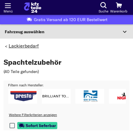
Menü
Suche
Warenkorb
Gratis Versand ab 120 EUR Bestellwert
Fahrzeug auswählen
Nationaler Code
Lackierbedarf
>
Spachtelzubehör
Wo finde ich die?
(40 Teile gefunden
)
Fahrzeug auswählen
Filtern nach Hersteller:
Oder
Oder Fahrzeugauswahl nach Kriterien:
BRILLIANT TOOLS
Hersteller wählen
Weitere Filterkriterien anzeigen
Modell wählen
Sofort lieferbar