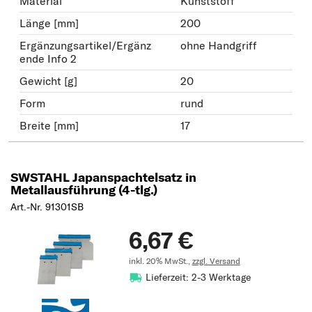
Material
Kunststoff
Länge [mm]
200
Ergänzungsartikel/Ergänz
ohne Handgriff
ende Info 2
Gewicht [g]
20
Form
rund
Breite [mm]
17
SWSTAHL Japanspachtelsatz in
Metallausführung (4-tlg.)
Art.-Nr. 91301SB
6,67 €
inkl. 20% MwSt.,
zzgl. Versand
Lieferzeit: 2-3 Werktage