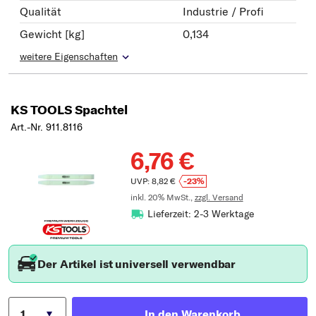
Qualität
Industrie / Profi
Gewicht [kg]
0,134
weitere Eigenschaften
KS TOOLS Spachtel
Art.-Nr. 911.8116
6,76 €
UVP: 8,82 €
-23%
inkl. 20% MwSt.,
zzgl. Versand
Lieferzeit: 2-3 Werktage
Der Artikel ist universell verwendbar
In den Warenkorb