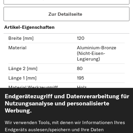
Zur Detailseite
Artikel-Eigenschaften
Breite [mm]
120
Material
Aluminium-Bronze
(Nicht-Eisen-
Legierung)
Länge 2 [mm]
80
Länge 1 [mm]
195
Material Werkzeuggriff
Holz
Endgerätezugriff und Datenverarbeitung für
Gewicht [g]
250
Nutzungsanalyse und personalisierte
weitere Eigenschaften
Werbung.
Wir verwenden Tools, mit denen wir Informationen Ihres
KS TOOLS Spachtel
Endgeräts auslesen/speichern und Ihre Daten