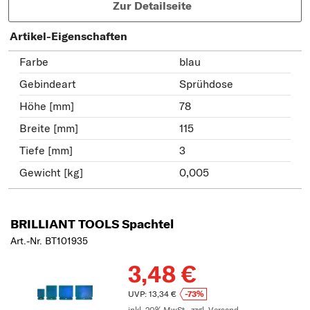
Zur Detailseite
Artikel-Eigenschaften
Farbe
blau
Gebindeart
Sprühdose
Höhe [mm]
78
Breite [mm]
115
Tiefe [mm]
3
Gewicht [kg]
0,005
BRILLIANT TOOLS Spachtel
Art.-Nr. BT101935
3,48 €
UVP: 13,34 €
-73%
inkl. 20% MwSt.,
zzgl. Versand