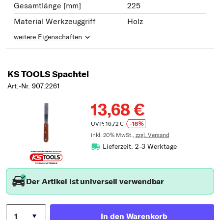
Gesamtlänge [mm]
225
Material Werkzeuggriff
Holz
weitere Eigenschaften
KS TOOLS Spachtel
Art.-Nr. 907.2261
13,68 €
UVP: 16,72 €
-18%
inkl. 20% MwSt.,
zzgl. Versand
Lieferzeit: 2-3 Werktage
Der Artikel ist universell verwendbar
In den Warenkorb