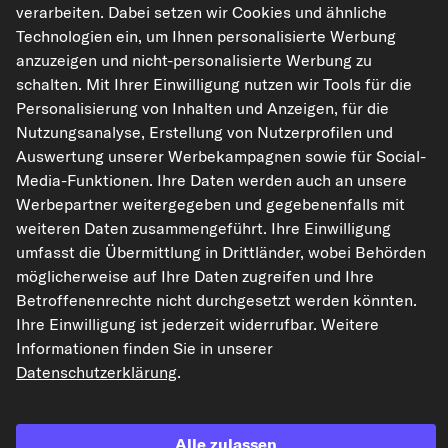
Art.-Nr. 963.9561
verarbeiten. Dabei setzen wir Cookies und ähnliche
Technologien ein, um Ihnen personalisierte Werbung
82,22 €
anzuzeigen und nicht-personalisierte Werbung zu
schalten. Mit Ihrer Einwilligung nutzen wir Tools für die
UVP: 129,00 €
-36%
Personalisierung von Inhalten und Anzeigen, für die
inkl. 20% MwSt.,
zzgl. Versand
Nutzungsanalyse, Erstellung von Nutzerprofilen und
Lieferzeit: 2-3 Werktage
Auswertung unserer Werbekampagnen sowie für Social-
Media-Funktionen. Ihre Daten werden auch an unsere
Werbepartner weitergegeben und gegebenenfalls mit
weiteren Daten zusammengeführt. Ihre Einwilligung
Zertifikat
umfasst die Übermittlung in Drittländer, wobei Behörden
möglicherweise auf Ihre Daten zugreifen und Ihre
Der Artikel ist universell verwendbar
Betroffenenrechte nicht durchgesetzt werden könnten.
Ihre Einwilligung ist jederzeit widerrufbar. Weitere
Informationen finden Sie in unserer
In den Warenkorb
Datenschutzerklärung
.
Auf den Merkzettel
Alle zulassen