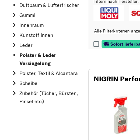
Filtern nach Hersteller:
Duftbaum & Lufterfrischer
Gummi
Innenraum
Alle Filterkriterien anz
Kunstoff innen
Sofort lieferb
Leder
Polster & Leder
Versiegelung
Polster, Textil & Alcantara
NIGRIN Perfo
Scheibe
Zubehör (Tücher, Bürsten,
Pinsel etc.)