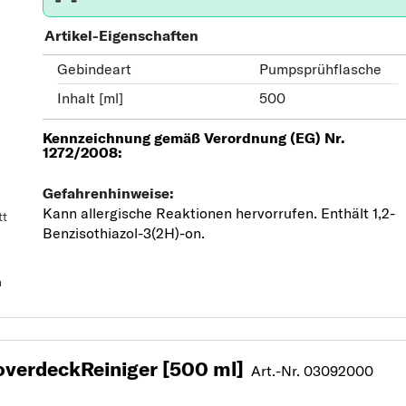
Artikel-Eigenschaften
Gebindeart
Pumpsprühflasche
Inhalt [ml]
500
tt
n
verdeckReiniger [500 ml]
Art.-Nr. 03092000