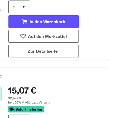
In den Warenkorb
Auf den Merkzettel
Zur Detailseite
82
15,07 €
30,14 €/L
inkl. 20% MwSt.,
zzgl. Versand
Sofort lieferbar