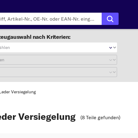
eugauswahl nach Kriterien:
ählen
en
Leder Versiegelung
eder Versiegelung
(8 Teile gefunden
)