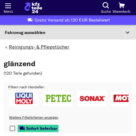
Menü
Suche
Warenkorb
Gratis Versand ab 120 EUR Bestellwert
Fahrzeug auswählen
Nationaler Code
Reinigungs- & Pflegetücher
>
glänzend
Wo finde ich die?
(120 Teile gefunden
)
Fahrzeug auswählen
Filtern nach Hersteller:
Oder
Oder Fahrzeugauswahl nach Kriterien:
Hersteller wählen
Weitere Filterkriterien anzeigen
Modell wählen
Sofort lieferbar