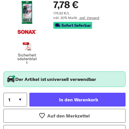
7,78 €
176,82 €/L
inkl. 20% MwSt.,
zzgl. Versand
Sofort lieferbar
Sicherheit
sdatenblat
t
Der Artikel ist universell verwendbar
In den Warenkorb
Auf den Merkzettel