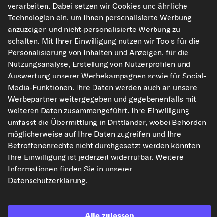
verarbeiten. Dabei setzen wir Cookies und ähnliche
NIGRIN Microfasertuch Polster
Technologien ein, um Ihnen personalisierte Werbung
Art.-Nr. 71119
anzuzeigen und nicht-personalisierte Werbung zu
6,44 €
schalten. Mit Ihrer Einwilligung nutzen wir Tools für die
Personalisierung von Inhalten und Anzeigen, für die
inkl. 20% MwSt.,
zzgl. Versand
Nutzungsanalyse, Erstellung von Nutzerprofilen und
Sofort lieferbar
Auswertung unserer Werbekampagnen sowie für Social-
Media-Funktionen. Ihre Daten werden auch an unsere
Werbepartner weitergegeben und gegebenenfalls mit
weiteren Daten zusammengeführt. Ihre Einwilligung
umfasst die Übermittlung in Drittländer, wobei Behörden
Der Artikel ist universell verwendbar
möglicherweise auf Ihre Daten zugreifen und Ihre
Betroffenenrechte nicht durchgesetzt werden könnten.
Ihre Einwilligung ist jederzeit widerrufbar. Weitere
In den Warenkorb
Informationen finden Sie in unserer
Datenschutzerklärung
.
Auf den Merkzettel
Zur Detailseite
Alle zulassen