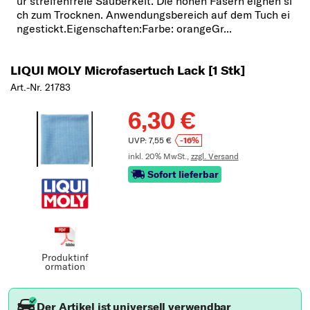
ür streifenfreie Sauberkeit. Die hohen Fasern eignen si
ch zum Trocknen. Anwendungsbereich auf dem Tuch ei
ngestickt.Eigenschaften:Farbe: orangeGr...
LIQUI MOLY Microfasertuch Lack [1 Stk]
Art.-Nr. 21783
6,30 €
UVP: 7,55 €
-16%
inkl. 20% MwSt.,
zzgl. Versand
Sofort lieferbar
Produktinf
ormation
Der Artikel ist universell verwendbar