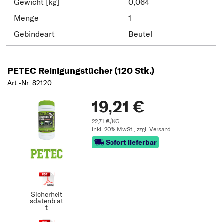
Gewicht [kg]
0,064
Menge
1
Gebindeart
Beutel
PETEC Reinigungstücher (120 Stk.)
Art.-Nr. 82120
19,21 €
22,71 €/KG
inkl. 20% MwSt.,
zzgl. Versand
Sofort lieferbar
Sicherheit
sdatenblat
t