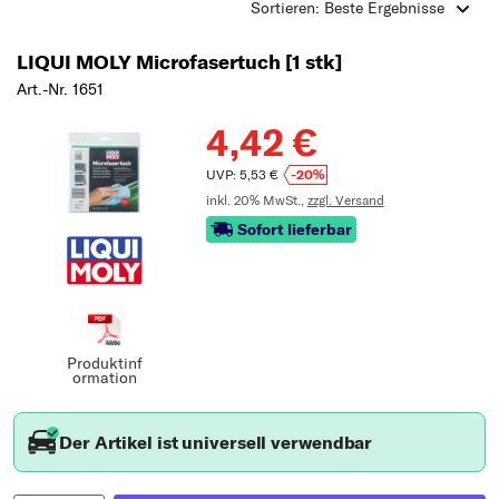
Typ wählen
Sortieren: Beste Ergebnisse
LIQUI MOLY Microfasertuch [1 stk]
Art.-Nr. 1651
4,42 €
UVP: 5,53 €
-20%
inkl. 20% MwSt.,
zzgl. Versand
Sofort lieferbar
Produktinf
ormation
Der Artikel ist universell verwendbar