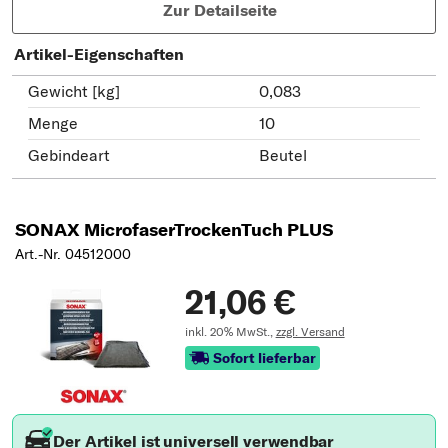
Zur Detailseite
Artikel-Eigenschaften
Gewicht [kg]
0,083
Menge
10
Gebindeart
Beutel
SONAX MicrofaserTrockenTuch PLUS
Art.-Nr. 04512000
21,06 €
inkl. 20% MwSt.,
zzgl. Versand
Sofort lieferbar
Der Artikel ist universell verwendbar