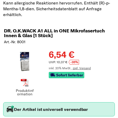
DR. O.K.WACK A1 ALL in ONE Mikrofasertuch
Innen & Glas [1 Stück]
Art.-Nr. 8001
6,54 €
UVP: 10,07 €
-35%
inkl. 20% MwSt.,
zzgl. Versand
Sofort lieferbar
Produktinf
ormation
Der Artikel ist universell verwendbar