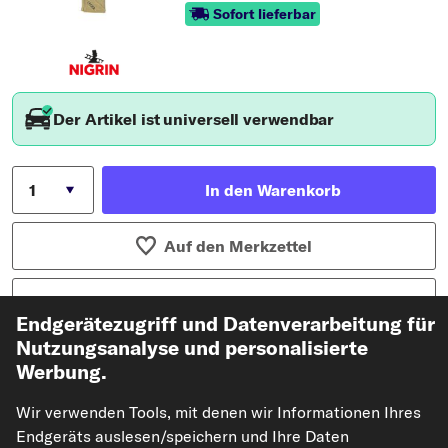
Sofort lieferbar
Der Artikel ist universell verwendbar
In den Warenkorb
Auf den Merkzettel
Zur Detailseite
Endgerätezugriff und Datenverarbeitung für
Nutzungsanalyse und personalisierte
NIGRIN Microfastertuch für die Lederpflege ist zum Au
ftragen und Verteilen von Wachsen oder zur sanften R
Werbung.
einigung geeignet. Anwendungsbereich auf dem Tuch e
ingestickt.Eigenschaften:Farbe: hellbraunGrö...
Wir verwenden Tools, mit denen wir Informationen Ihres
Endgeräts auslesen/speichern und Ihre Daten