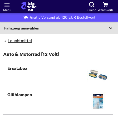
Menü
Suche
Warenkorb
Gratis Versand ab 120 EUR Bestellwert
Fahrzeug auswählen
Nationaler Code
Leuchtmittel
>
Auto & Motorrad [12 Volt]
Wo finde ich die?
Fahrzeug auswählen
Ersatzbox
Oder
Oder Fahrzeugauswahl nach Kriterien:
Hersteller wählen
Glühlampen
Modell wählen