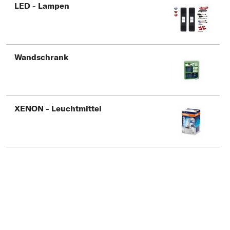
Typ wählen
LED - Lampen
Wandschrank
XENON - Leuchtmittel