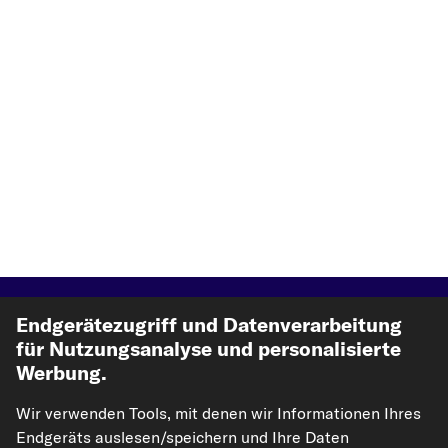
Top Automarken
Endgerätezugriff und Datenverarbeitung
für Nutzungsanalyse und personalisierte
Top Produkte
Werbung.
Wir verwenden Tools, mit denen wir Informationen Ihres
Mehr von kfzteile24
Endgeräts auslesen/speichern und Ihre Daten