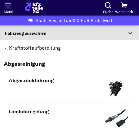
Menü
Suche
Warenkorb
Gratis Versand ab 120 EUR Bestellwert
Fahrzeug auswählen
Nationaler Code
Kraftstoffaufbereitung
>
Abgasreinigung
Wo finde ich die?
Fahrzeug auswählen
Abgasrückführung
Oder
Oder Fahrzeugauswahl nach Kriterien:
Hersteller wählen
Lambdaregelung
Modell wählen