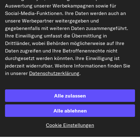
Rechtliches
Auswertung unserer Werbekampagnen sowie für
Social-Media-Funktionen. Ihre Daten werden auch an
unsere Werbepartner weitergegeben und
gegebenenfalls mit weiteren Daten zusammengeführt.
Akzeptierte Zahlungsarten
Ihre Einwilligung umfasst die Übermittlung in
Drittländer, wobei Behörden möglicherweise auf Ihre
Vorkasse
Daten zugreifen und Ihre Betroffenenrechte nicht
durchgesetzt werden könnten. Ihre Einwilligung ist
Unsere Versandpartner
jederzeit widerrufbar. Weitere Informationen finden Sie
in unserer
Datenschutzerklärung
.
Alle zulassen
Alle ablehnen
kfzteile24.de
carpardoo.nl
carpardoo.fr
Cookie Einstellungen
carpardoo.dk