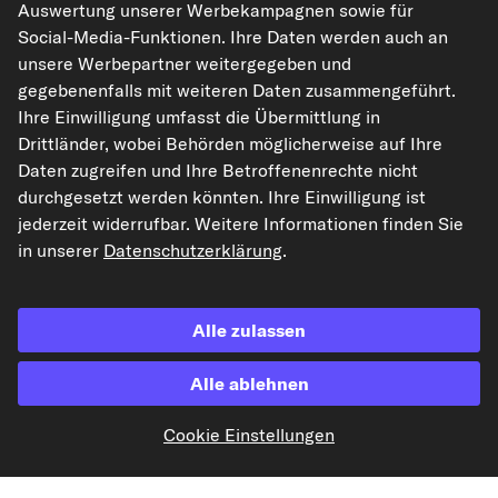
Auswertung unserer Werbekampagnen sowie für
Social-Media-Funktionen. Ihre Daten werden auch an
unsere Werbepartner weitergegeben und
gegebenenfalls mit weiteren Daten zusammengeführt.
Ihre Einwilligung umfasst die Übermittlung in
Drittländer, wobei Behörden möglicherweise auf Ihre
Daten zugreifen und Ihre Betroffenenrechte nicht
kfzteile24.de
carpardoo.nl
carpardoo.fr
durchgesetzt werden könnten. Ihre Einwilligung ist
carpardoo.dk
jederzeit widerrufbar. Weitere Informationen finden Sie
in unserer
Datenschutzerklärung
.
Die hier dargestellten Daten, insbesondere die gesamte Datenbank, dürfen
Alle zulassen
nicht vervielfältigt werden. Die Vervielfältigung und Verbreitung der Daten und
der Datenbank ohne vorherige Einwilligung von TecAlliance und/oder die
Einbeziehung Dritter in solche Aktivitäten ist streng verboten. Jegliche
Alle ablehnen
unautorisierte Nutzung von Inhalten stellt eine Verletzung des Urheberrechts
dar und kann rechtliche Schritte nach sich ziehen.
Cookie Einstellungen
Vertrag widerrufen