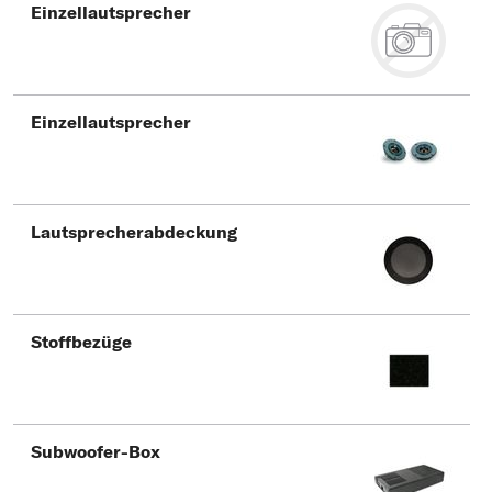
Typ wählen
Einzellautsprecher
Einzellautsprecher
Lautsprecherabdeckung
Stoffbezüge
Subwoofer-Box