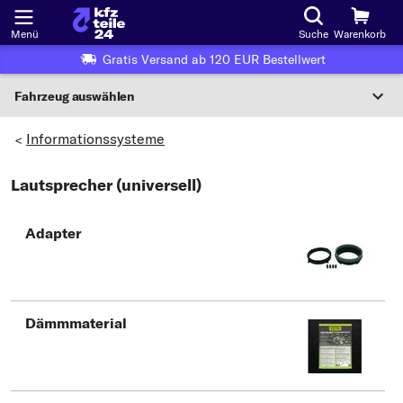
Menü
Suche
Warenkorb
Gratis Versand ab 120 EUR Bestellwert
Fahrzeug auswählen
Nationaler Code
Informationssysteme
>
Lautsprecher (universell)
Wo finde ich die?
Fahrzeug auswählen
Adapter
Oder
Oder Fahrzeugauswahl nach Kriterien:
Hersteller wählen
Dämmmaterial
Modell wählen