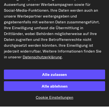
Rechtliches
Auswertung unserer Werbekampagnen sowie für
Social-Media-Funktionen. Ihre Daten werden auch an
unsere Werbepartner weitergegeben und
gegebenenfalls mit weiteren Daten zusammengeführt.
Akzeptierte Zahlungsarten
Ihre Einwilligung umfasst die Übermittlung in
Drittländer, wobei Behörden möglicherweise auf Ihre
Vorkasse
Daten zugreifen und Ihre Betroffenenrechte nicht
durchgesetzt werden könnten. Ihre Einwilligung ist
Unsere Versandpartner
jederzeit widerrufbar. Weitere Informationen finden Sie
in unserer
Datenschutzerklärung
.
Alle zulassen
Alle ablehnen
kfzteile24.de
carpardoo.nl
carpardoo.fr
Cookie Einstellungen
carpardoo.dk