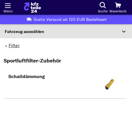
Menü
Suche
Warenkorb
Gratis Versand ab 120 EUR Bestellwert
Fahrzeug auswählen
Nationaler Code
Filter
>
Sportluftfilter-Zubehör
Wo finde ich die?
Fahrzeug auswählen
Schalldämmung
Oder
Oder Fahrzeugauswahl nach Kriterien:
Hersteller wählen
Modell wählen