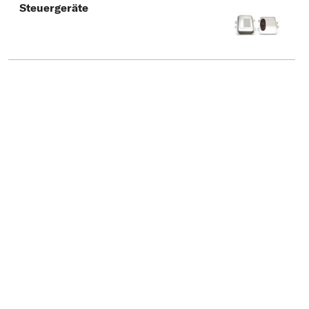
Typ wählen
Steuergeräte