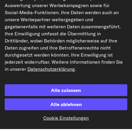
Rechtliches
Auswertung unserer Werbekampagnen sowie für
Social-Media-Funktionen. Ihre Daten werden auch an
unsere Werbepartner weitergegeben und
gegebenenfalls mit weiteren Daten zusammengeführt.
Akzeptierte Zahlungsarten
Ihre Einwilligung umfasst die Übermittlung in
Drittländer, wobei Behörden möglicherweise auf Ihre
Vorkasse
Daten zugreifen und Ihre Betroffenenrechte nicht
durchgesetzt werden könnten. Ihre Einwilligung ist
Unsere Versandpartner
jederzeit widerrufbar. Weitere Informationen finden Sie
in unserer
Datenschutzerklärung
.
Alle zulassen
Alle ablehnen
kfzteile24.de
carpardoo.nl
carpardoo.fr
Cookie Einstellungen
carpardoo.dk