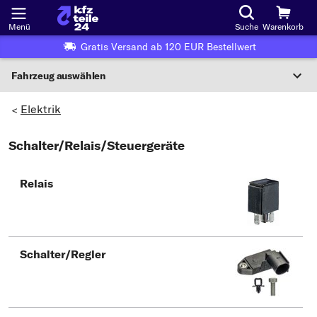
Menü
Suche
Warenkorb
Gratis Versand ab 120 EUR Bestellwert
Fahrzeug auswählen
Nationaler Code
Elektrik
>
Schalter/Relais/Steuergeräte
Wo finde ich die?
Fahrzeug auswählen
Relais
Oder
Oder Fahrzeugauswahl nach Kriterien:
Hersteller wählen
Schalter/Regler
Modell wählen