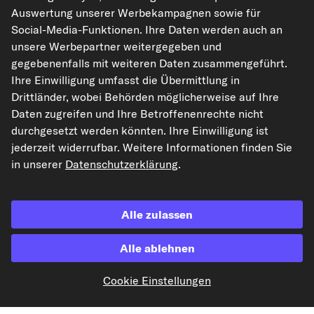
Rechtliches
Auswertung unserer Werbekampagnen sowie für
Social-Media-Funktionen. Ihre Daten werden auch an
unsere Werbepartner weitergegeben und
gegebenenfalls mit weiteren Daten zusammengeführt.
Akzeptierte Zahlungsarten
Ihre Einwilligung umfasst die Übermittlung in
Drittländer, wobei Behörden möglicherweise auf Ihre
Vorkasse
Daten zugreifen und Ihre Betroffenenrechte nicht
durchgesetzt werden könnten. Ihre Einwilligung ist
Unsere Versandpartner
jederzeit widerrufbar. Weitere Informationen finden Sie
in unserer
Datenschutzerklärung
.
Alle zulassen
Alle ablehnen
kfzteile24.de
carpardoo.nl
carpardoo.fr
Cookie Einstellungen
carpardoo.dk