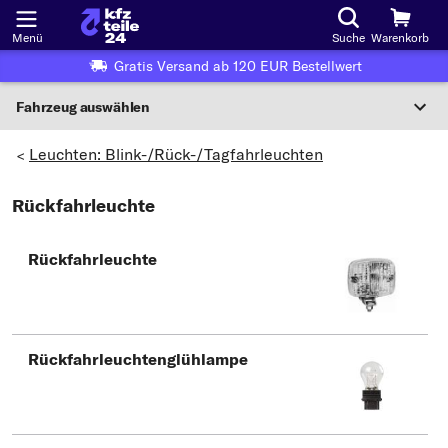
Menü
Suche
Warenkorb
Gratis Versand ab 120 EUR Bestellwert
Fahrzeug auswählen
Nationaler Code
Leuchten: Blink-/Rück-/Tagfahrleuchten
>
Rückfahrleuchte
Wo finde ich die?
Fahrzeug auswählen
Rückfahrleuchte
Oder
Oder Fahrzeugauswahl nach Kriterien:
Hersteller wählen
Rückfahrleuchtenglühlampe
Modell wählen