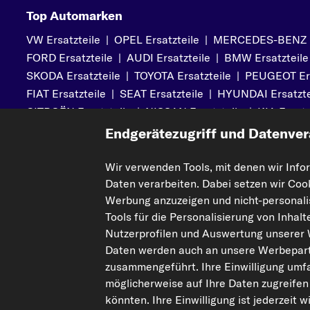
Top Automarken
VW Ersatzteile
|
OPEL Ersatzteile
|
MERCEDES-BENZ Er
FORD Ersatzteile
|
AUDI Ersatzteile
|
BMW Ersatzteile
SKODA Ersatzteile
|
TOYOTA Ersatzteile
|
PEUGEOT Ers
FIAT Ersatzteile
|
SEAT Ersatzteile
|
HYUNDAI Ersatzte
CITROËN Ersatzteile
|
NISSAN Ersatzteile
|
KIA Ersatz
MITSUBISHI Ersatzteile
|
VOLVO Ersatzteile
Endgerätezugriff und Datenver
Wir verwenden Tools, mit denen wir Info
Daten verarbeiten. Dabei setzen wir Coo
Mehr von kfzteile24
Hilfe & Su
Werbung anzuzeigen und nicht-personalis
Über uns
Kontakt
Tools für die Personalisierung von Inhal
Karriere
FAQs
Nutzerprofilen und Auswertung unserer
Daten werden auch an unsere Werbepart
Corporate Website
Zahlung
zusammengeführt. Ihre Einwilligung umfa
Gutscheine
Versandinfo
möglicherweise auf Ihre Daten zugreifen
Sicherheit
Retouren & 
könnten. Ihre Einwilligung ist jederzeit 