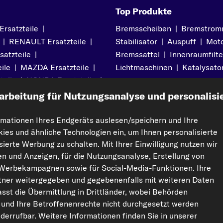
Top Produkte
satzteile
|
Bremsscheiben
|
Bremstrom
|
RENAULT Ersatzteile
|
Stabilisator
|
Auspuff
|
Moto
atzteile
|
Bremssattel
|
Innenraumfilte
ile
|
MAZDA Ersatzteile
|
Lichtmaschinen
|
Katalysato
teile
|
HONDA Ersatzteile
|
arbeitung für Nutzungsanalyse und personalisi
rmationen Ihres Endgeräts auslesen/speichern und Ihre
kies und ähnliche Technologien ein, um Ihnen personalisierte
pport
Rechtliches
ierte Werbung zu schalten. Mit Ihrer Einwilligung nutzen wir
Impressum
ten und Anzeigen, für die Nutzungsanalyse, Erstellung von
Datenschutz
 Werbekampagnen sowie für Social-Media-Funktionen. Ihre
ner weitergegeben und gegebenenfalls mit weiteren Daten
AGBs
sst die Übermittlung in Drittländer, wobei Behörden
Widerrufsrecht
 und Ihre Betroffenenrechte nicht durchgesetzt werden
Garantie
Cookie-Einstellungen
widerrufbar. Weitere Informationen finden Sie in unserer