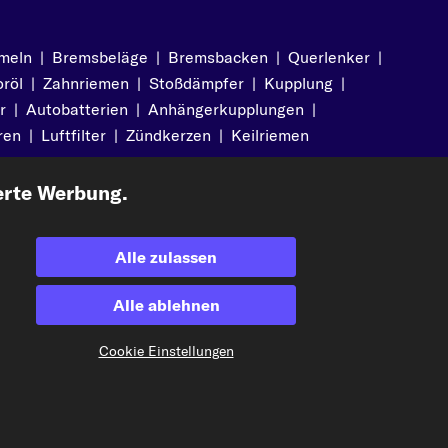
meln
|
Bremsbeläge
|
Bremsbacken
|
Querlenker
|
röl
|
Zahnriemen
|
Stoßdämpfer
|
Kupplung
|
r
|
Autobatterien
|
Anhängerkupplungen
|
ren
|
Luftfilter
|
Zündkerzen
|
Keilriemen
erte Werbung.
Alle zulassen
Akzeptierte Zahlungsarten
Alle ablehnen
Cookie Einstellungen
Vorkasse
Unsere Versandpartner