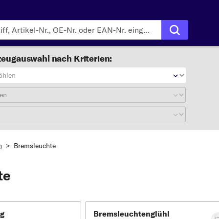
eugauswahl nach Kriterien:
ählen
en
n
>
Bremsleuchte
te
ig
Bremsleuchtenglühl