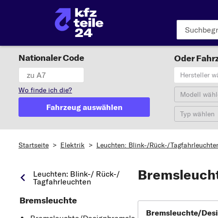
Nationaler Code
Oder Fahrz
Hersteller w
Wo finde ich die?
Modell wähl
Fahrzeug auswählen
Typ wählen
Startseite
>
Elektrik
>
Leuchten: Blink-/Rück-/Tagfahrleuchte
Bremsleuch
Leuchten: Blink-/ Rück-/
Tagfahrleuchten
Bremsleuchte
Bremsleuchte/Des