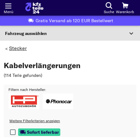
Menü
Suche
Warenkorb
Gratis Versand ab 120 EUR Bestellwert
Fahrzeug auswählen
Nationaler Code
Stecker
>
Kabelverlängerungen
Wo finde ich die?
(114 Teile gefunden
)
Fahrzeug auswählen
Filtern nach Hersteller:
Oder
Oder Fahrzeugauswahl nach Kriterien:
Hersteller wählen
Weitere Filterkriterien anzeigen
Modell wählen
Sofort lieferbar