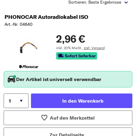
Typ wählen
Sortieren: Beste Ergebnisse
PHONOCAR Autoradiokabel ISO
Art.-Nr. 04640
2,96 €
inkl. 20% MwSt.,
zzgl. Versand
Sofort lieferbar
Der Artikel ist universell verwendbar
In den Warenkorb
Auf den Merkzettel
Zur Detailseite