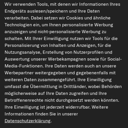
Wir verwenden Tools, mit denen wir Informationen Ihres
Endgeräts auslesen/speichern und Ihre Daten
kfzteile24.de
carpardoo.nl
carpardoo.fr
verarbeiten. Dabei setzen wir Cookies und ähnliche
carpardoo.dk
Technologien ein, um Ihnen personalisierte Werbung
anzuzeigen und nicht-personalisierte Werbung zu
schalten. Mit Ihrer Einwilligung nutzen wir Tools für die
Personalisierung von Inhalten und Anzeigen, für die
Die hier dargestellten Daten, insbesondere die gesamte Datenbank, dürfen
nicht vervielfältigt werden. Die Vervielfältigung und Verbreitung der Daten und
Nutzungsanalyse, Erstellung von Nutzerprofilen und
der Datenbank ohne vorherige Einwilligung von TecAlliance und/oder die
Auswertung unserer Werbekampagnen sowie für Social-
Einbeziehung Dritter in solche Aktivitäten ist streng verboten. Jegliche
unautorisierte Nutzung von Inhalten stellt eine Verletzung des Urheberrechts
Media-Funktionen. Ihre Daten werden auch an unsere
dar und kann rechtliche Schritte nach sich ziehen.
Werbepartner weitergegeben und gegebenenfalls mit
weiteren Daten zusammengeführt. Ihre Einwilligung
Vertrag widerrufen
umfasst die Übermittlung in Drittländer, wobei Behörden
möglicherweise auf Ihre Daten zugreifen und Ihre
Betroffenenrechte nicht durchgesetzt werden könnten.
© 2026 kfzteile24 GmbH - Alle Rechte vorbehalten.
Ihre Einwilligung ist jederzeit widerrufbar. Weitere
Informationen finden Sie in unserer
Datenschutzerklärung
.