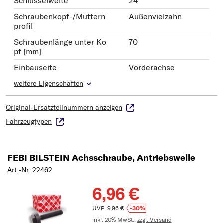
Schlüsselweite
24
Schraubenkopf-/Muttern
Außenvielzahn
profil
Schraubenlänge unter Ko
70
pf [mm]
Einbauseite
Vorderachse
weitere Eigenschaften
Original-Ersatzteilnummern anzeigen
Fahrzeugtypen
FEBI BILSTEIN Achsschraube, Antriebswelle
Art.-Nr. 22462
6,96 €
UVP: 9,96 €
-30%
inkl. 20% MwSt.,
zzgl. Versand