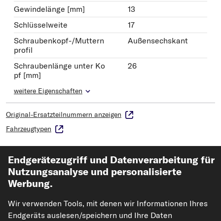
Gewindelänge [mm]
13
Schlüsselweite
17
Schraubenkopf-/Muttern
Außensechskant
profil
Schraubenlänge unter Ko
26
pf [mm]
weitere Eigenschaften
Original-Ersatzteilnummern anzeigen
Fahrzeugtypen
Endgerätezugriff und Datenverarbeitung für
FEBI BILSTEIN Achsschraube, Antriebswelle
Nutzungsanalyse und personalisierte
Art.-Nr. 101234
Werbung.
1,24 €
Wir verwenden Tools, mit denen wir Informationen Ihres
Endgeräts auslesen/speichern und Ihre Daten
UVP: 3,50 €
-64%