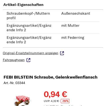
Artikel-Eigenschaften
Schraubenkopf-/Muttern
Außensechskant
profil
Ergänzungsartikel/Ergänz
mit Mutter
ende Info 2
Ergänzungsartikel/Ergänz
mit Federring
ende Info 2
Original-Ersatzteilnummern anzeigen
Fahrzeugtypen
FEBI BILSTEIN Schraube, Gelenkwellenflansch
Art.-Nr. 03344
0,94 €
UVP: 4,32 €
-78%