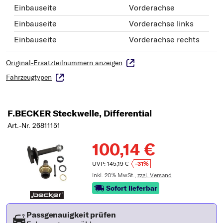
Einbauseite
Vorderachse
Einbauseite
Vorderachse links
Einbauseite
Vorderachse rechts
Original-Ersatzteilnummern anzeigen
Fahrzeugtypen
F.BECKER Steckwelle, Differential
Art.-Nr. 26811151
100,14 €
UVP: 145,19 €
-31%
inkl. 20% MwSt.,
zzgl. Versand
Sofort lieferbar
Passgenauigkeit prüfen