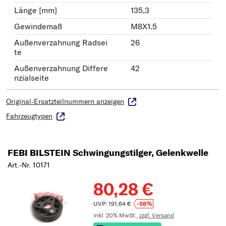
Länge [mm]
135,3
Gewindemaß
M8X1.5
Außenverzahnung Radsei
26
te
Außenverzahnung Differe
42
nzialseite
Original-Ersatzteilnummern anzeigen
Fahrzeugtypen
FEBI BILSTEIN Schwingungstilger, Gelenkwelle
Art.-Nr. 10171
80,28 €
UVP: 191,64 €
-58%
inkl. 20% MwSt.,
zzgl. Versand