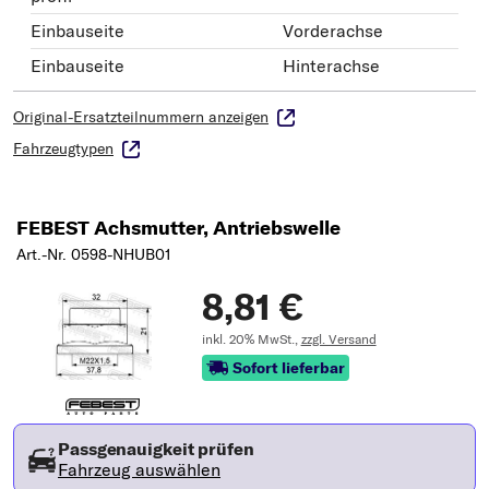
Einbauseite
Vorderachse
Einbauseite
Hinterachse
Original-Ersatzteilnummern anzeigen
Fahrzeugtypen
FEBEST Achsmutter, Antriebswelle
Art.-Nr. 0598-NHUB01
8,81 €
inkl. 20% MwSt.,
zzgl. Versand
Sofort lieferbar
Passgenauigkeit prüfen
Fahrzeug auswählen