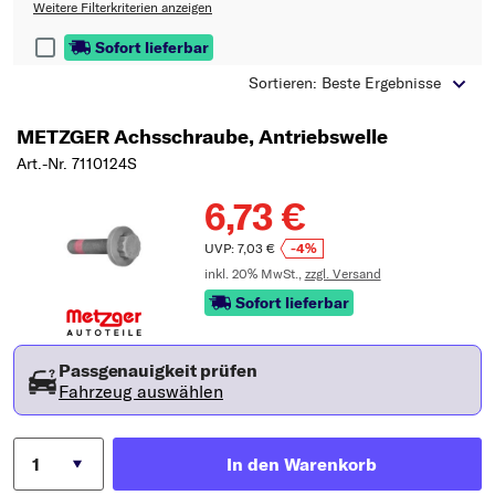
Typ wählen
Weitere Filterkriterien anzeigen
Sofort lieferbar
Sortieren: Beste Ergebnisse
METZGER Achsschraube, Antriebswelle
Art.-Nr. 7110124S
6,73 €
UVP: 7,03 €
-4%
inkl. 20% MwSt.,
zzgl. Versand
Sofort lieferbar
Passgenauigkeit prüfen
Fahrzeug auswählen
In den Warenkorb