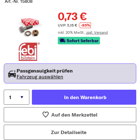
Art.-Nr. 15808
0,73 €
UVP: 5,16 €
-85%
inkl. 20% MwSt.,
zzgl. Versand
Sofort lieferbar
Passgenauigkeit prüfen
Fahrzeug auswählen
In den Warenkorb
Auf den Merkzettel
Zur Detailseite