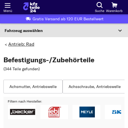
Menü
Suche
Warenkorb
Gratis Versand ab 120 EUR Bestellwert
Fahrzeug auswählen
Nationaler Code
Antrieb: Rad
>
Befestigungs-/Zubehörteile
Wo finde ich die?
(344 Teile gefunden
)
Fahrzeug auswählen
Oder
Achsmutter, Antriebswelle
Achsschraube, Antriebswelle
Oder Fahrzeugauswahl nach Kriterien:
Filtern nach Hersteller:
Hersteller wählen
Modell wählen