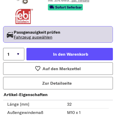
inkl. 20% MwSt.,
zzgl. Versand
Sofort lieferbar
Passgenauigkeit prüfen
Fahrzeug auswählen
In den Warenkorb
Auf den Merkzettel
Zur Detailseite
Artikel-Eigenschaften
Länge [mm]
32
Außengewindemaß
M10 x 1