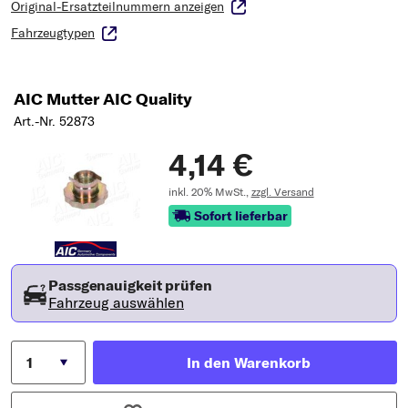
Original-Ersatzteilnummern anzeigen
Fahrzeugtypen
AIC Mutter AIC Quality
Art.-Nr. 52873
4,14 €
inkl. 20% MwSt.,
zzgl. Versand
Sofort lieferbar
Passgenauigkeit prüfen
Fahrzeug auswählen
In den Warenkorb