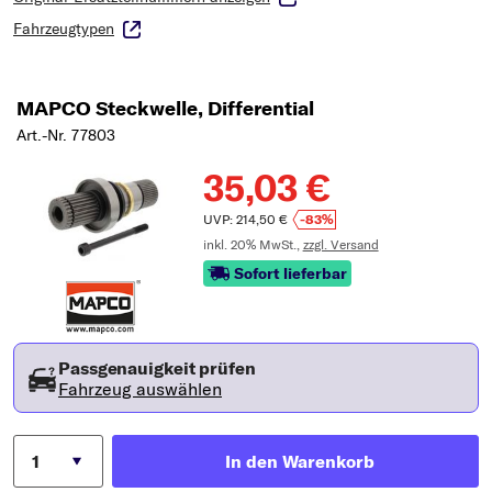
Fahrzeugtypen
MAPCO Steckwelle, Differential
Art.-Nr. 77803
35,03 €
UVP: 214,50 €
-83%
inkl. 20% MwSt.,
zzgl. Versand
Sofort lieferbar
Passgenauigkeit prüfen
Fahrzeug auswählen
In den Warenkorb