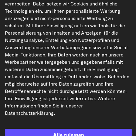
inkl. 20% MwSt.,
zzgl. Versand
verarbeiten. Dabei setzen wir Cookies und ähnliche
Technologien ein, um Ihnen personalisierte Werbung
Sofort lieferbar
anzuzeigen und nicht-personalisierte Werbung zu
schalten. Mit Ihrer Einwilligung nutzen wir Tools für die
Personalisierung von Inhalten und Anzeigen, für die
Passgenauigkeit prüfen
Nutzungsanalyse, Erstellung von Nutzerprofilen und
Fahrzeug auswählen
Auswertung unserer Werbekampagnen sowie für Social-
Media-Funktionen. Ihre Daten werden auch an unsere
Werbepartner weitergegeben und gegebenenfalls mit
In den Warenkorb
weiteren Daten zusammengeführt. Ihre Einwilligung
umfasst die Übermittlung in Drittländer, wobei Behörden
Auf den Merkzettel
möglicherweise auf Ihre Daten zugreifen und Ihre
Betroffenenrechte nicht durchgesetzt werden könnten.
Ihre Einwilligung ist jederzeit widerrufbar. Weitere
Zur Detailseite
Informationen finden Sie in unserer
Datenschutzerklärung
.
Artikel-Eigenschaften
Länge [mm]
35
Außengewindemaß
M10 x 1,5
Alle zulassen