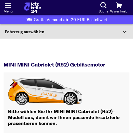
Menü
Suche
Warenkorb
Gratis Versand ab 120 EUR Bestellwert
Fahrzeug auswählen
Nationaler Code
MINI Cabriolet (R52)
Gebläsemotor
Wo finde ich die?
MINI MINI Cabriolet (R52) Gebläsemotor
Fahrzeug auswählen
Oder
Oder Fahrzeugauswahl nach Kriterien:
Hersteller wählen
Bitte wählen Sie Ihr MINI MINI Cabriolet (R52)-
Modell aus, damit wir Ihnen passende Ersatzteile
Modell wählen
präsentieren können.