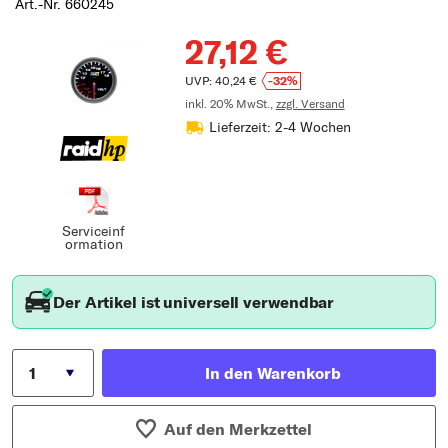
Art.-Nr. 660245
Typ wählen
27,12 €
UVP: 40,24 €
-32%
inkl. 20% MwSt.,
zzgl. Versand
Lieferzeit: 2-4 Wochen
Serviceinf
ormation
Der Artikel ist universell verwendbar
In den Warenkorb
Auf den Merkzettel