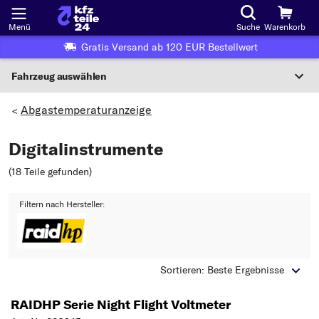
Menü
Suche
Warenkorb
Gratis Versand ab 120 EUR Bestellwert
Fahrzeug auswählen
Nationaler Code
Abgastemperaturanzeige
>
Digitalinstrumente
Wo finde ich die?
(18 Teile gefunden
)
Fahrzeug auswählen
Filtern nach Hersteller:
Oder
Oder Fahrzeugauswahl nach Kriterien:
Hersteller wählen
Sortieren: Beste Ergebnisse
Modell wählen
RAIDHP Serie Night Flight Voltmeter