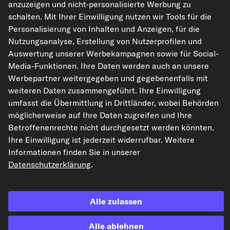
anzuzeigen und nicht-personalisierte Werbung zu
schalten. Mit Ihrer Einwilligung nutzen wir Tools für die
Die hier dargestellten Daten, insbesondere die gesamte Datenbank, dürfen
Personalisierung von Inhalten und Anzeigen, für die
nicht vervielfältigt werden. Die Vervielfältigung und Verbreitung der Daten und
der Datenbank ohne vorherige Einwilligung von TecAlliance und/oder die
Nutzungsanalyse, Erstellung von Nutzerprofilen und
Einbeziehung Dritter in solche Aktivitäten ist streng verboten. Jegliche
Auswertung unserer Werbekampagnen sowie für Social-
unautorisierte Nutzung von Inhalten stellt eine Verletzung des Urheberrechts
dar und kann rechtliche Schritte nach sich ziehen.
Media-Funktionen. Ihre Daten werden auch an unsere
Werbepartner weitergegeben und gegebenenfalls mit
Vertrag widerrufen
weiteren Daten zusammengeführt. Ihre Einwilligung
umfasst die Übermittlung in Drittländer, wobei Behörden
möglicherweise auf Ihre Daten zugreifen und Ihre
© 2026 kfzteile24 GmbH - Alle Rechte vorbehalten.
Betroffenenrechte nicht durchgesetzt werden könnten.
Ihre Einwilligung ist jederzeit widerrufbar. Weitere
Informationen finden Sie in unserer
Datenschutzerklärung
.
¹„Gratis Versand“ oder „ohne Versandkosten“ entsprechen dem Wegfall der
deutschen Versandkostenpauschale von 6,90 €.
Alle zulassen
Alle ablehnen